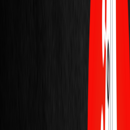
Acesse sua conta
Iniciar sessão
Carrinho
Início
.
Marcas
.
Solez
Início
.
Marcas
.
Solez